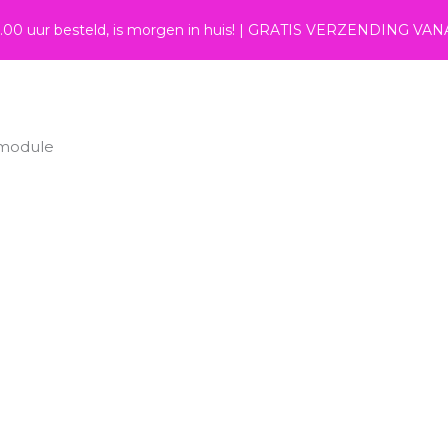
4.00 uur besteld, is morgen in huis! | GRATIS VERZENDING VAN
module