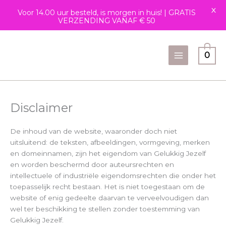
X
Voor 14.00 uur besteld, is morgen in huis! | GRATIS
VERZENDING VANAF € 50
Ga
naar
0
de
inhoud
Disclaimer
De inhoud van de website, waaronder doch niet
uitsluitend: de teksten, afbeeldingen, vormgeving, merken
en domeinnamen, zijn het eigendom van Gelukkig Jezelf
en worden beschermd door auteursrechten en
intellectuele of industriële eigendomsrechten die onder het
toepasselijk recht bestaan. Het is niet toegestaan om de
website of enig gedeelte daarvan te verveelvoudigen dan
wel ter beschikking te stellen zonder toestemming van
Gelukkig Jezelf.