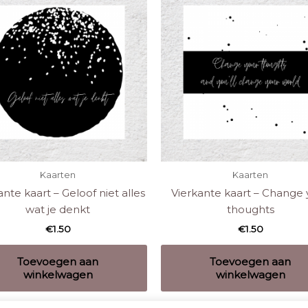
Kaarten
Kaarten
ante kaart – Geloof niet alles
Vierkante kaart – Change 
wat je denkt
thoughts
€
1.50
€
1.50
Toevoegen aan
Toevoegen aan
winkelwagen
winkelwagen