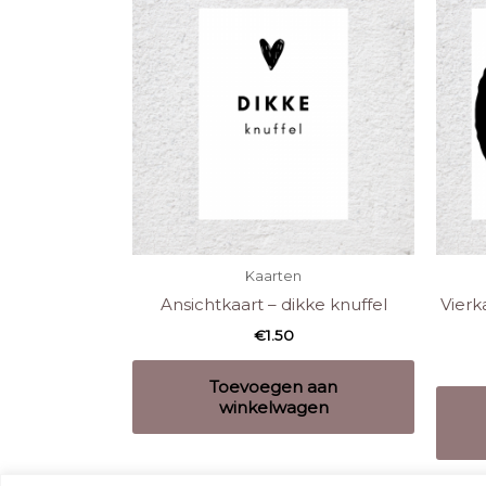
Kaarten
Ansichtkaart – dikke knuffel
Vierk
€
1.50
Toevoegen aan
winkelwagen