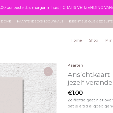
4.00 uur besteld, is morgen in huis! | GRATIS VERZENDING VAN
DE DOME
KAARTENDECKS & JOURNALS
ESSENTIËLE OLIE & EDELST
Home
Shop
Mij
Kaarten
Ansichtkaart –
jezelf verand
€
1.00
Zelfliefde gaat niet ove
dat je altijd al goed ge