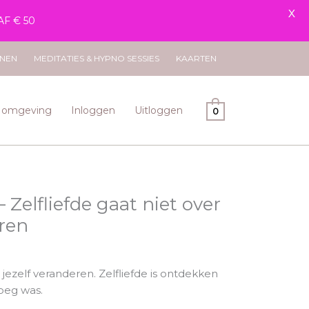
X
AF € 50
ENEN
MEDITATIES & HYPNO SESSIES
KAARTEN
n omgeving
Inloggen
Uitloggen
0
 Zelfliefde gaat niet over
eren
r jezelf veranderen. Zelfliefde is ontdekken
noeg was.