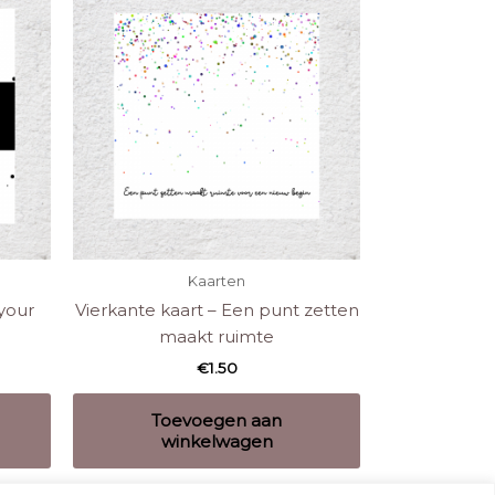
Kaarten
your
Vierkante kaart – Een punt zetten
maakt ruimte
€
1.50
Toevoegen aan
winkelwagen