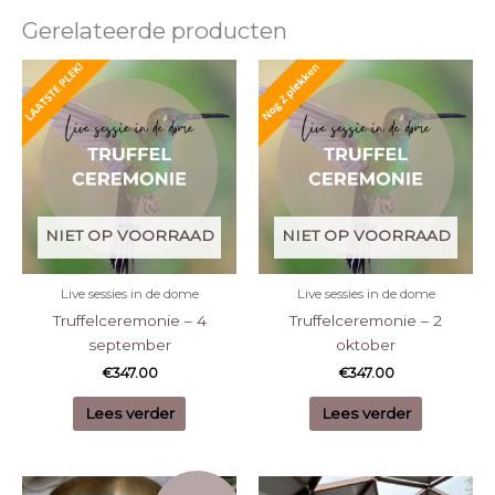
Gerelateerde producten
NIET OP VOORRAAD
NIET OP VOORRAAD
Live sessies in de dome
Live sessies in de dome
Truffelceremonie – 4
Truffelceremonie – 2
september
oktober
€
347.00
€
347.00
Lees verder
Lees verder
Oorspronkelijke
Huidige