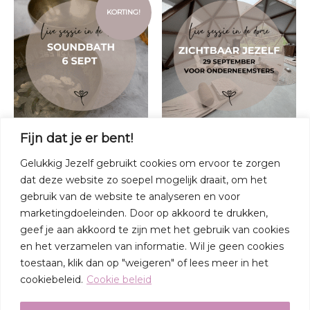
prijs
prijs
KORTING!
was:
is:
€88.00.
€77.00.
Live sessies in de dome
Live sessies in de dome
Fijn dat je er bent!
Selflove Soundbath – 6
Zichtbaar jezelf – voor
Gelukkig Jezelf gebruikt cookies om ervoor te zorgen
september
onderneemsters – 29 sept
dat deze website zo soepel mogelijk draait, om het
€
88.00
€
77.00
€
238.37
gebruik van de website te analyseren en voor
Toevoegen aan
Toevoegen aan
marketingdoeleinden. Door op akkoord te drukken,
winkelwagen
winkelwagen
geef je aan akkoord te zijn met het gebruik van cookies
en het verzamelen van informatie. Wil je geen cookies
toestaan, klik dan op "weigeren" of lees meer in het
cookiebeleid.
Cookie beleid
Copyright © 2026 Cursussen - Gelukkigjezelf.nl