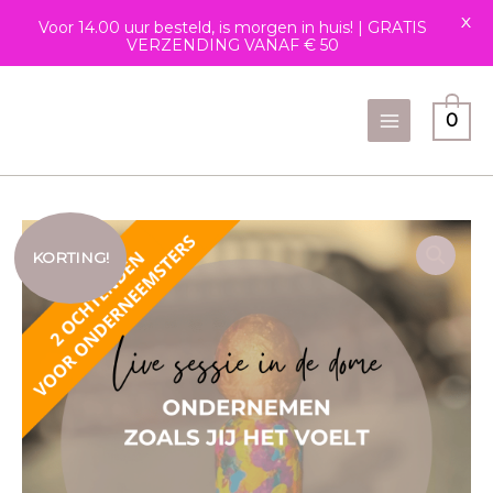
X
Voor 14.00 uur besteld, is morgen in huis! | GRATIS
VERZENDING VANAF € 50
Ga
naar
0
de
inhoud
Oorspronkelijke
Huidige
Ondernemen
prijs
prijs
zoals
KORTING!
was:
is:
jij
€497.00.
€397.00.
het
voelt
aantal