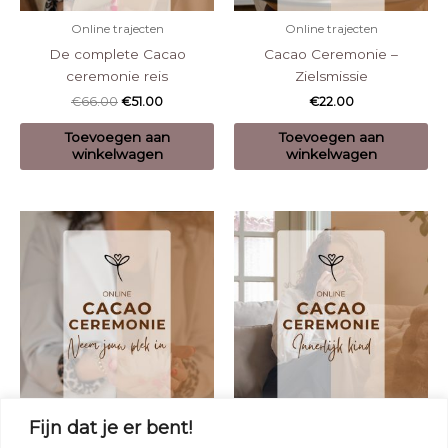
Online trajecten
Online trajecten
De complete Cacao
Cacao Ceremonie –
ceremonie reis
Zielsmissie
€
66.00
€
51.00
€
22.00
Toevoegen aan
Toevoegen aan
winkelwagen
winkelwagen
Online trajecten
Online trajecten
Fijn dat je er bent!
Cacao Ceremonie – Neem
Cacao Ceremonie – Innerlijk