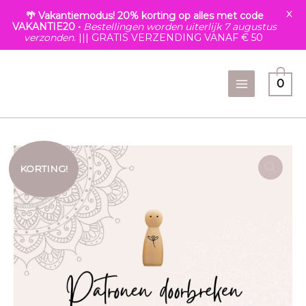
X
🌴 Vakantiemodus! 20% korting op alles met code
VAKANTIE20 •
Bestellingen worden uiterlijk 7 augustus
verzonden
. ||| GRATIS VERZENDING VANAF € 50
Ga
naar
0
de
inhoud
Oorspronkelijke
Huidige
Patronen
prijs
prijs
doorbreken
KORTING!
was:
is:
-
€130.00.
€79.00.
speciaal
voor
jou
aantal