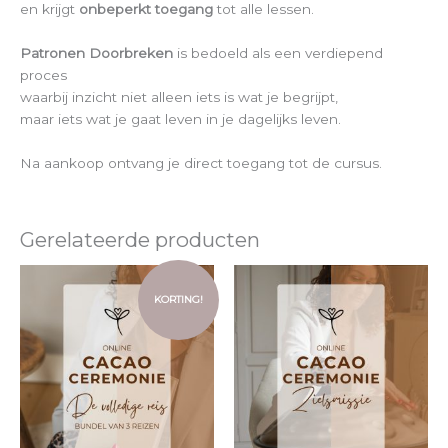
en krijgt
onbeperkt toegang
tot alle lessen.
Patronen Doorbreken
is bedoeld als een verdiepend
proces
waarbij inzicht niet alleen iets is wat je begrijpt,
maar iets wat je gaat leven in je dagelijks leven.
Na aankoop ontvang je direct toegang tot de cursus.
Gerelateerde producten
Oorspronkelijke
Huidige
prijs
prijs
KORTING!
was:
is:
€66.00.
€51.00.