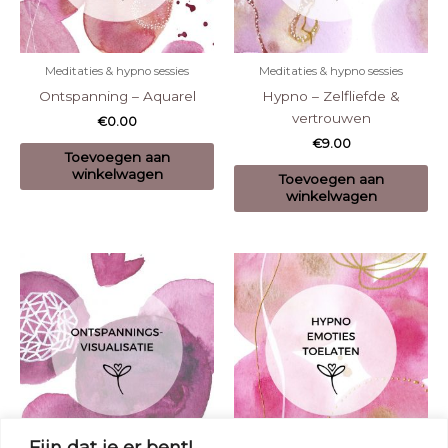
Meditaties & hypno sessies
Meditaties & hypno sessies
Ontspanning – Aquarel
Hypno – Zelfliefde &
vertrouwen
€
0.00
€
9.00
Toevoegen aan
winkelwagen
Toevoegen aan
winkelwagen
Fijn dat je er bent!