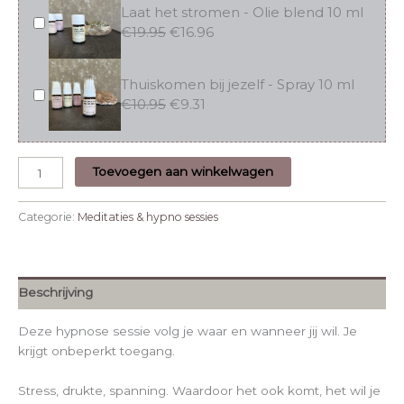
Laat het stromen - Olie blend 10 ml
€
19.95
€
16.96
Thuiskomen bij jezelf - Spray 10 ml
€
10.95
€
9.31
Toevoegen aan winkelwagen
Categorie:
Meditaties & hypno sessies
Beschrijving
Deze hypnose sessie volg je waar en wanneer jij wil. Je
krijgt onbeperkt toegang.
Stress, drukte, spanning. Waardoor het ook komt, het wil je