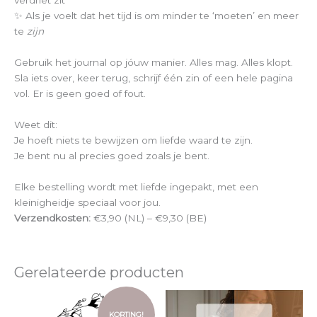
verdriet zit
✨ Als je voelt dat het tijd is om minder te ‘moeten’ en meer
te
zijn
Gebruik het journal op jóuw manier. Alles mag. Alles klopt.
Sla iets over, keer terug, schrijf één zin of een hele pagina
vol. Er is geen goed of fout.
Weet dit:
Je hoeft niets te bewijzen om liefde waard te zijn.
Je bent nu al precies goed zoals je bent.
Elke bestelling wordt met liefde ingepakt, met een
kleinigheidje speciaal voor jou.
Verzendkosten:
€3,90 (NL) – €9,30 (BE)
Gerelateerde producten
Oorspronkelijke
Huidige
prijs
prijs
KORTING!