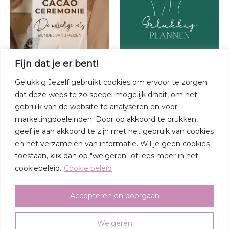
Online trajecten
Online trajecten
Fijn dat je er bent!
De complete Cacao
Gelukkig plannen
Gelukkig Jezelf gebruikt cookies om ervoor te zorgen
ceremonie reis
€
199.00
€
97.00
dat deze website zo soepel mogelijk draait, om het
€
66.00
€
51.00
Toevoegen aan
gebruik van de website te analyseren en voor
winkelwagen
Toevoegen aan
marketingdoeleinden. Door op akkoord te drukken,
winkelwagen
geef je aan akkoord te zijn met het gebruik van cookies
en het verzamelen van informatie. Wil je geen cookies
toestaan, klik dan op "weigeren" of lees meer in het
cookiebeleid.
Cookie beleid
Copyright © 2026 Cursussen - Gelukkigjezelf.nl
Accepteren en doorgaan
Algemene voorwaarden
Privacybeleid
Disclaimer
Weigeren