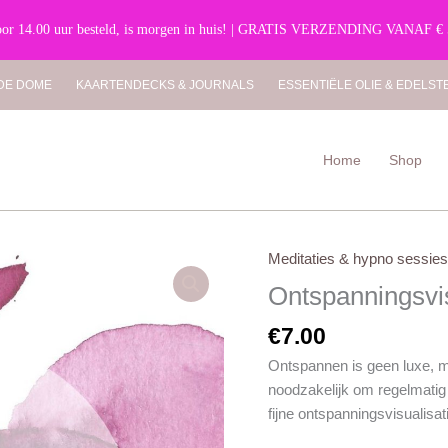
or 14.00 uur besteld, is morgen in huis! | GRATIS VERZENDING VANAF €
 DE DOME
KAARTENDECKS & JOURNALS
ESSENTIËLE OLIE & EDELS
Home
Shop
Meditaties & hypno sessies
Ontspanningsvisualisatie
aantal
Ontspanningsvis
€
7.00
Ontspannen is geen luxe, m
noodzakelijk om regelmatig
fijne ontspanningsvisualisa