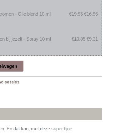
tromen - Olie blend 10 ml
€
19.95
€
16.96
 bij jezelf - Spray 10 ml
€
10.95
€
9.31
elwagen
no sessies
n. En dat kan, met deze super fijne