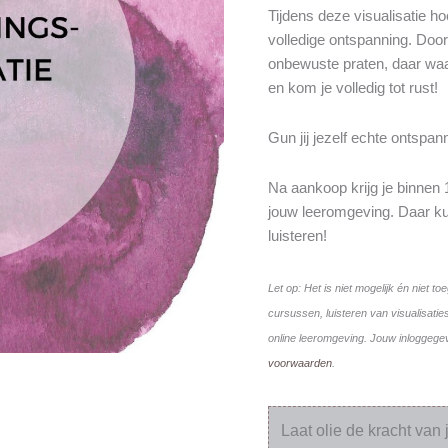
Tijdens deze visualisatie ho
volledige ontspanning. Door
onbewuste praten, daar waar
en kom je volledig tot rust!
Gun jij jezelf echte ontspan
Na aankoop krijg je binnen 
jouw leeromgeving. Daar ku
luisteren!
Let op: Het is niet mogelijk én niet 
cursussen, luisteren van visualisatie
online leeromgeving. Jouw inloggegev
voorwaarden
.
Laat olie de kracht van