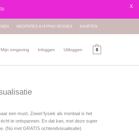
X
 50
TENEN
MEDITATIES & HYPNO SESSIES
KAARTEN
Mijn omgeving
Inloggen
Uitloggen
0
Oorspronkelijke
Oorspronkelijke
Huidige
Huidige
prijs
prijs
prijs
prijs
ualisatie
was:
was:
is:
is:
€19.95.
€10.95.
€16.96.
€9.31.
aar een must. Zowel fysiek als mentaal is het
 écht te ontspannen. En dat kan, met deze super
tie. (Nú met GRATIS ochtendvisualisatie)