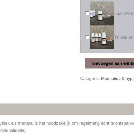
Laat het s
Thuiskomen
Toevoegen aan wink
Categorie:
Meditaties & hyp
siek als mentaal is het noodzakelijk om regelmatig écht te ontspanne
visualisatie)