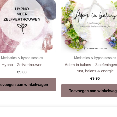
Meditaties & hypno sessies
Meditaties & hypno sessies
Hypno – Zelfvertrouwen
Adem in balans – 3 oefeningen
rust, balans & energie
€
9.00
€
9.95
evoegen aan winkelwagen
Toevoegen aan winkelwag