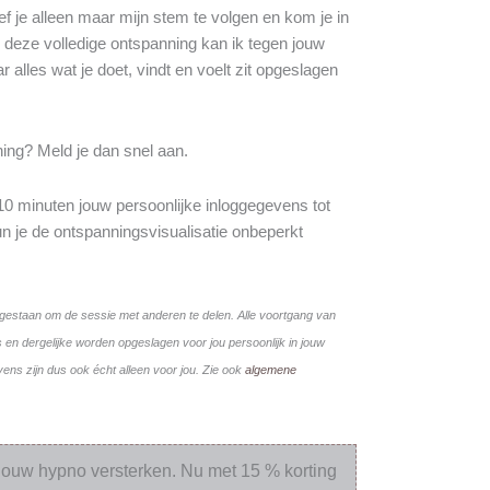
ef je alleen maar mijn stem te volgen en kom je in
 deze volledige ontspanning kan ik tegen jouw
 alles wat je doet, vindt en voelt zit opgeslagen
ning? Meld je dan snel aan.
10 minuten jouw persoonlijke inloggegevens tot
n je de ontspanningsvisualisatie onbeperkt
toegestaan om de sessie met anderen te delen. Alle voortgang van
s en dergelijke worden opgeslagen voor jou persoonlijk in jouw
ens zijn dus ook écht alleen voor jou. Zie ook
algemene
 jouw hypno versterken. Nu met 15 % korting